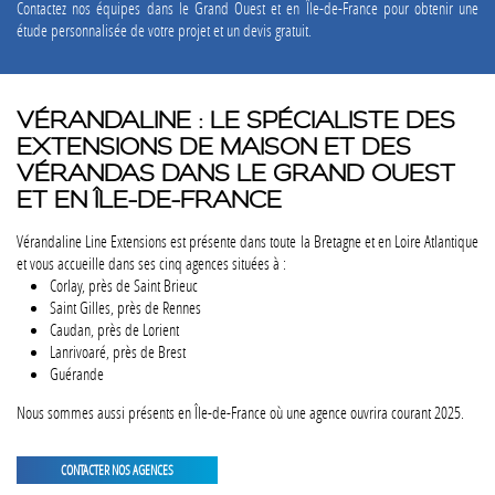
Contactez nos équipes dans le Grand Ouest et en Île-de-France pour obtenir une
étude personnalisée de votre projet et un devis gratuit.
VÉRANDALINE : LE SPÉCIALISTE DES
EXTENSIONS DE MAISON ET DES
VÉRANDAS DANS LE GRAND OUEST
ET EN ÎLE-DE-FRANCE
Vérandaline Line Extensions est présente dans toute la Bretagne et en Loire Atlantique
et vous accueille dans ses cinq agences situées à :
Corlay, près de Saint Brieuc
Saint Gilles, près de Rennes
Caudan, près de Lorient
Lanrivoaré, près de Brest
Guérande
Nous sommes aussi présents en Île-de-France où une agence ouvrira courant 2025.
CONTACTER NOS AGENCES