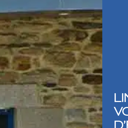
LI
V
D