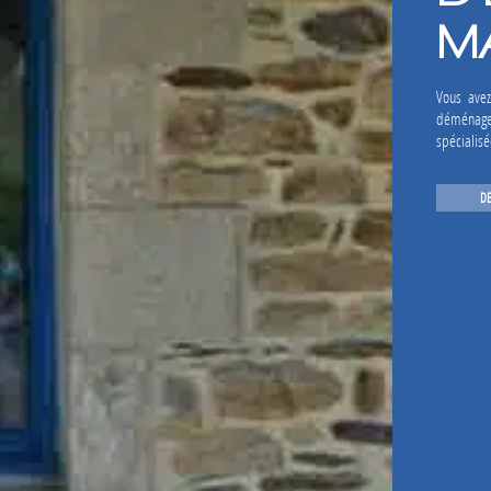
M
Vous avez
déménager
spécialis
D