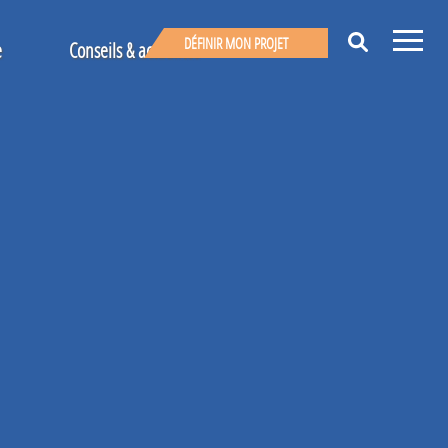
DÉFINIR MON PROJET
e
Conseils & actualités
 ?
Nos conseils & actualités
s
Témoignages
UNE QUESTION ?
Avis clients
UN PROJET ?
02 96 57 80 20
Appelez-nous
vices
Écrivez-nous