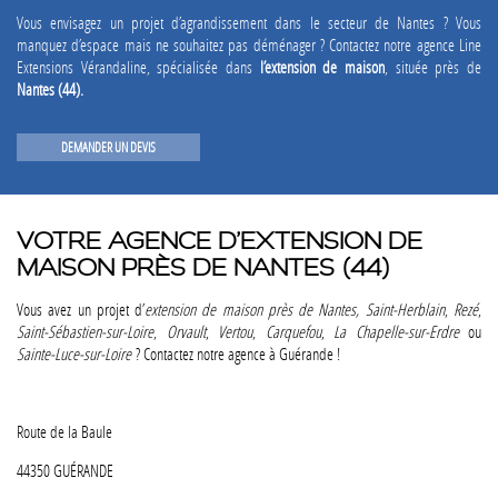
Vous envisagez un projet d’agrandissement dans le secteur de Nantes ? Vous
manquez d’espace mais ne souhaitez pas déménager ? Contactez notre agence Line
Extensions Vérandaline, spécialisée dans
l’extension de maison
, située près de
Nantes (44).
DEMANDER UN DEVIS
VOTRE AGENCE D’EXTENSION DE
MAISON PRÈS DE NANTES (44)
Vous avez un projet d’
extension de maison près de Nantes, Saint-Herblain
,
Rezé
,
Saint-Sébastien-sur-Loire
,
Orvault
,
Vertou
,
Carquefou
,
La Chapelle-sur-Erdre
ou
Sainte-Luce-sur-Loire
? Contactez notre agence à Guérande !
Route de la Baule
44350 GUÉRANDE