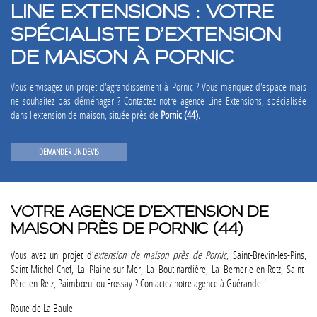
LINE EXTENSIONS : VOTRE
SPÉCIALISTE D’EXTENSION
DE MAISON À PORNIC
Vous envisagez un projet d'agrandissement à Pornic ? Vous manquez d'espace mais
ne souhaitez pas déménager ? Contactez notre agence Line Extensions, spécialisée
dans l'extension de maison, située près de
Pornic (44).
DEMANDER UN DEVIS
VOTRE AGENCE D’EXTENSION DE
MAISON PRÈS DE PORNIC (44)
Vous avez un projet d’
extension de maison près de Pornic,
Saint-Brevin-les-Pins,
Saint-Michel-Chef, La Plaine-sur-Mer, La Boutinardière, La Bernerie-en-Retz, Saint-
Père-en-Retz, Paimbœuf ou Frossay ? Contactez notre agence à Guérande !
Route de La Baule