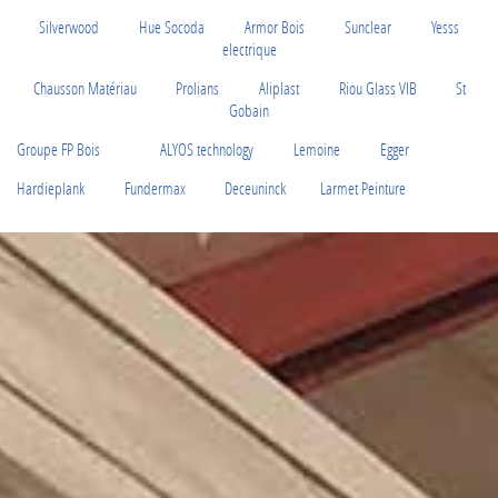
Silverwood
Hue Socoda
Armor Bois
Sunclear
Yesss
electrique
Chausson Matériau
Prolians
Aliplast
Riou Glass VIB
St
Gobain
Groupe FP Bois
ALYOS technology
Lemoine
Egger
Hardieplank
Fundermax
Deceuninck
Larmet Peinture