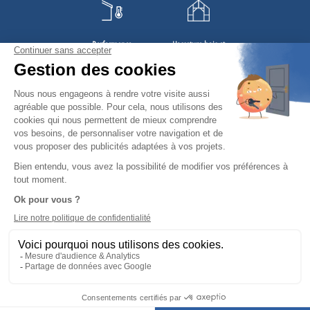
Performance
L'ossature bois et
énergétique et isolation
aluminium
Les menuiseries
Le vitrage
Les fenêtres et verrières
Les murs et plafonds
de toit
La couverture
Les finitions