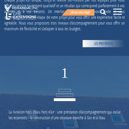
offrir un service hautement qualitatif et un résultat qui correspond parfaitement à vos
attentes et à vos besoins. Un interlocuteur expérimenté vous guide et vous
DÉFINIR MON PROJET
accompagne à chaque étape de votre projet pour vous offrir une expérience facile et
agréable. Nous vous proposons trois niveaux d’accompagnement pour vous offrir un
UNE QUESTION ?
Line Extensions
maximum de flexibilité et s’adapter à tous les budgets.
Votre projet
UN PROJET ?
02 96 57 80 20
Vérandaline
Notre groupe
LES PRESTATIONS
Appelez-nous
Conseils & actualités
Votre projet
Écrivez-nous
Notre groupe
La conception d'un agrandissement
Qui sommes-nous ?
Nos c
1
Conseils & actualités
spa
Nos prestations
Nos engagements
Les étapes de votre projet
Nos agences
Nos garanties
Notre filiale Line Services
La livraison hors d’eau hors d’air : une prestation d’accompagnement qui inclut
les essentiels : la construction d’une structure étanche à l’air et à l’eau