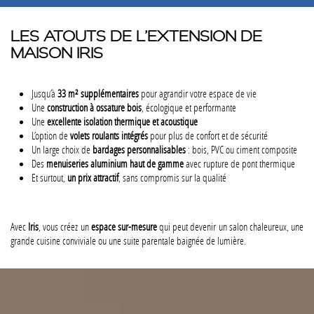
LES ATOUTS DE L’EXTENSION DE
MAISON IRIS
Jusqu’à
33 m² supplémentaires
pour agrandir votre espace de vie
Une
construction à ossature bois
, écologique et performante
Une
excellente isolation thermique et acoustique
L’option de
volets roulants intégrés
pour plus de confort et de sécurité
Un large choix de
bardages personnalisables
: bois, PVC ou ciment composite
Des
menuiseries aluminium haut de gamme
avec rupture de pont thermique
Et surtout,
un prix attractif
, sans compromis sur la qualité
Avec
Iris
, vous créez un
espace sur-mesure
qui peut devenir un salon chaleureux, une
grande cuisine conviviale ou une suite parentale baignée de lumière.