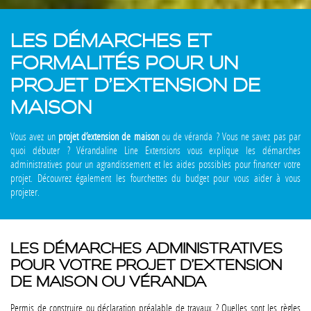
LES DÉMARCHES ET
FORMALITÉS POUR UN
PROJET D’EXTENSION DE
MAISON
Vous avez un
projet d’extension de maison
ou de véranda ? Vous ne savez pas par
quoi débuter ? Vérandaline Line Extensions vous explique les démarches
administratives pour un agrandissement et les aides possibles pour financer votre
projet. Découvrez également les fourchettes du budget pour vous aider à vous
projeter.
LES DÉMARCHES ADMINISTRATIVES
POUR VOTRE PROJET D’EXTENSION
DE MAISON OU VÉRANDA
Permis de construire ou déclaration préalable de travaux ? Quelles sont les règles