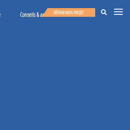
DÉFINIR MON PROJET
e
Conseils & actualités
 ?
Nos conseils & actualités
s
Témoignages
UNE QUESTION ?
Avis clients
UN PROJET ?
02 96 57 80 20
Appelez-nous
vices
Écrivez-nous