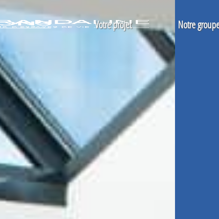
Votre projet
Notre group
Véranda
La conception d'un agrandissement
Qui sommes-nous
Abri de piscine et spa
Nos prestations
Nos engagement
Pergola
Les étapes de votre projet
Nos agences
Nos réalisations
Nos garanties
Notre filiale Line Ser