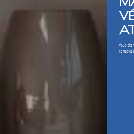
M
V
A
Vous cher
contactez